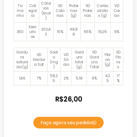
Calor
Ta
Cat
VD
Protei
VD
Carbo
VD
ias
ma
egor
Calo
nas
Protei
idrato
Car
(kcal
nho
ia
rias
(g)
nas
s (g)
bo
)
Exec
302,4
48,8
350
utiv
15%
65%
15,05
5%
3
8
os
Gordu
Sodi
Gord
VD
VD
VD
VD
Fibr
ra
o
ura
Gord
Fib
Gordur
Só
as
satura
(mg
total
ura
ra
a Sat
dio
(g)
da (g)
)
(g)
Total
s
58,2
4,3
17
1,66
7%
2%
5,18
9%
5
5
%
R$
26,00
Faça agora seu pedido!