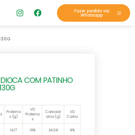
Fazer pedido via
Whatsapp
130G
NDIOCA COM PATINHO
130G
VD
Proteina
Carboidr
VD
ia
Proteina
s (g)
atos (g)
Carbo
s
14,17
19%
24,58
8%