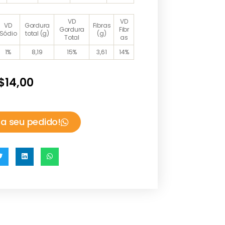
VD
VD
VD
Gordura
Fibras
Gordura
Fibr
Sódio
total (g)
(g)
Total
as
1%
8,19
15%
3,61
14%
$
14,00
a seu pedido!