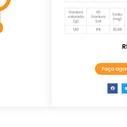
Gordura
VD
Sodio
saturada
Gordura
(mg)
(g)
Sat
1,83
8%
20,98
R
Faça agor