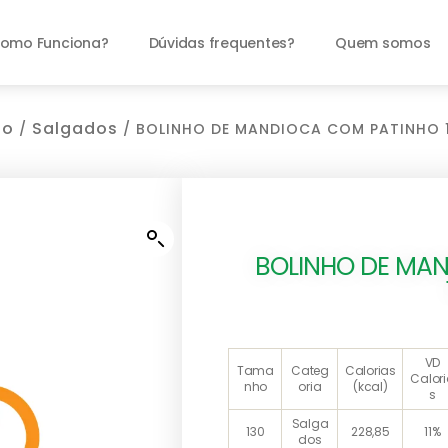
omo Funciona?
Dúvidas frequentes?
Quem somos
io
Salgados
/
/ BOLINHO DE MANDIOCA COM PATINHO 
BOLINHO DE MA
VD
Tama
Categ
Calorias
Calor
nho
oria
(kcal)
s
Salga
130
228,85
11%
dos