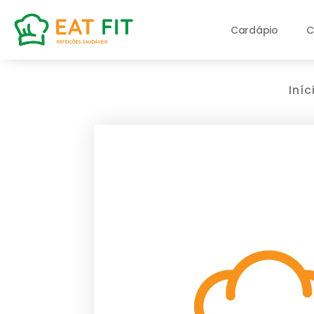
Cardápio
C
Iníc