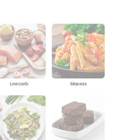
Lowcarb
Massas