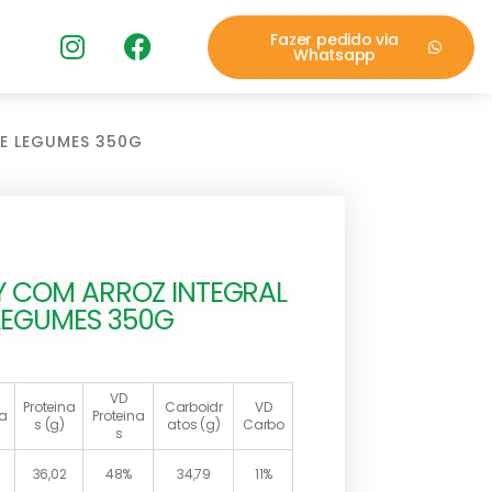
Fazer pedido via
Whatsapp
E LEGUMES 350G
 COM ARROZ INTEGRAL
 LEGUMES 350G
VD
Proteina
Carboidr
VD
ia
Proteina
s (g)
atos (g)
Carbo
s
36,02
48%
34,79
11%