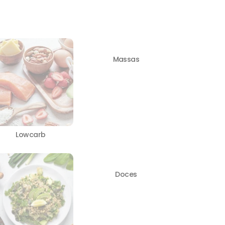
Massas
Lowcarb
Doces