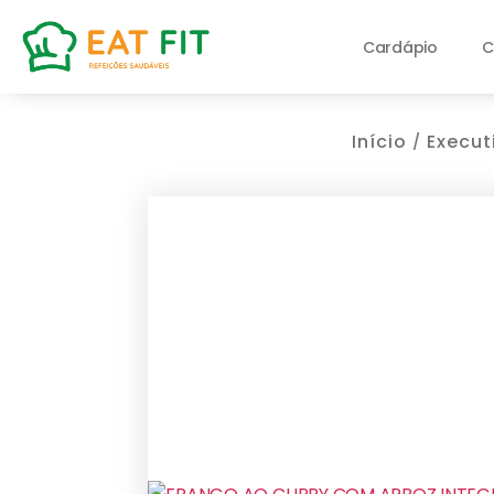
Cardápio
C
Início
Execut
/