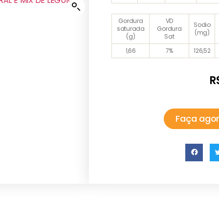
Gordura
VD
Sodio
saturada
Gordura
(mg)
(g)
Sat
1,66
7%
126,52
R
Faça agor