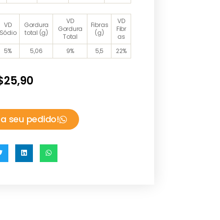
VD
VD
VD
Gordura
Fibras
Gordura
Fibr
Sódio
total (g)
(g)
Total
as
5%
5,06
9%
5,5
22%
$
25,90
a seu pedido!