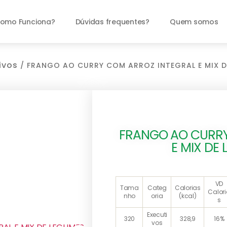
omo Funciona?
Dúvidas frequentes?
Quem somos
ivos
/ FRANGO AO CURRY COM ARROZ INTEGRAL E MIX D
FRANGO AO CURRY
E MIX DE
VD
Tama
Categ
Calorias
Calor
nho
oria
(kcal)
s
Executi
320
328,9
16%
vos