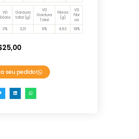
VD
VD
VD
Gordura
Fibras
Gordura
Fibr
Sódio
total (g)
(g)
Total
as
3%
3,31
6%
4,62
18%
$
25,00
a seu pedido!