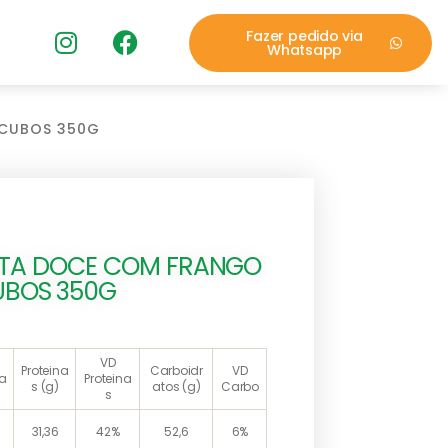
Fazer pedido via
Whatsapp
 CUBOS 350G
ATA DOCE COM FRANGO
UBOS 350G
VD
Proteina
Carboidr
VD
ia
Proteina
s (g)
atos (g)
Carbo
s
31,36
42%
52,6
6%