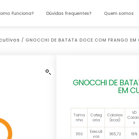
omo Funciona?
Dúvidas frequentes?
Quem somos
cutivos
/ GNOCCHI DE BATATA DOCE COM FRANGO EM
GNOCCHI DE BAT
EM C
VD
Tama
Categ
Calorias
Calor
nho
oria
(kcal)
s
Executi
350
365,72
18%
vos