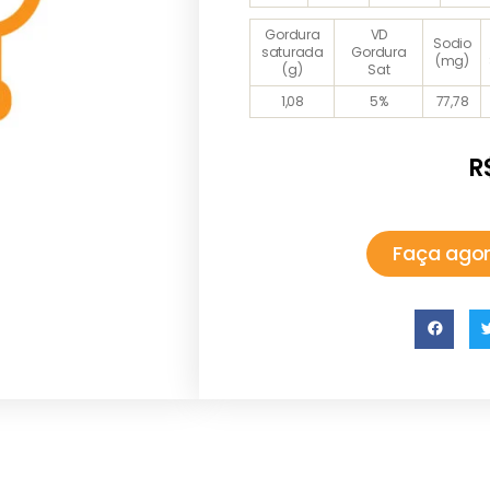
Gordura
VD
Sodio
saturada
Gordura
(mg)
(g)
Sat
1,08
5%
77,78
R
Faça agor