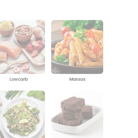
Lowcarb
Massas