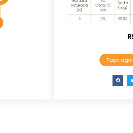
Gordura
VD
Sodio
saturada
Gordura
(mg)
(g)
Sat
0
0%
95,39
R
Faça agor