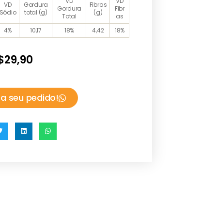
VD
VD
VD
Gordura
Fibras
Gordura
Fibr
Sódio
total (g)
(g)
Total
as
4%
10,17
18%
4,42
18%
$
29,90
a seu pedido!