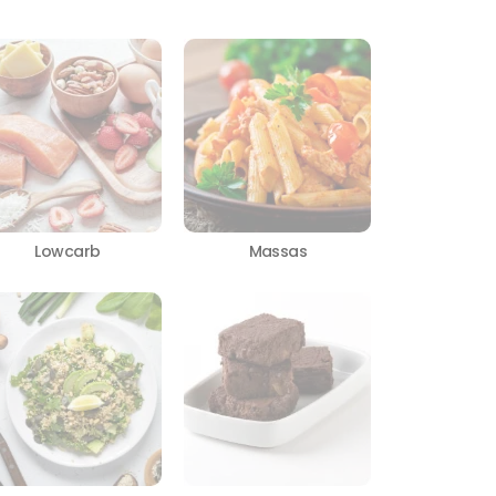
Lowcarb
Massas