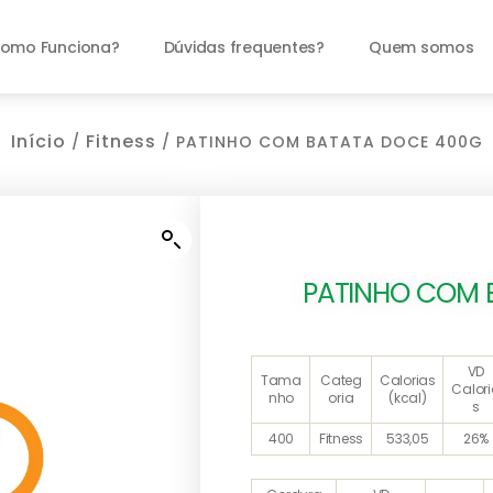
omo Funciona?
Dúvidas frequentes?
Quem somos
Início
Fitness
/
/ PATINHO COM BATATA DOCE 400G
PATINHO COM 
VD
Tama
Categ
Calorias
Calor
nho
oria
(kcal)
s
400
Fitness
533,05
26%