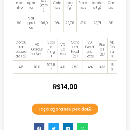
ias
ma
egor
Calo
nas
Protei
idrato
Car
(kcal
nho
ia
rias
(g)
nas
s (g)
bo
)
Sal
80
gad
186,9
9%
23,78
31%
23,71
8%
os
Gordu
Sodi
Gord
VD
VD
VD
VD
Fibr
ra
o
ura
Gord
Fib
Gordur
Só
as
satura
(mg
total
ura
ra
a Sat
dio
(g)
da (g)
)
(g)
Total
s
107,8
13
4,5
18%
4%
7,58
14%
3,33
7
%
R$
14,00
Faça agora seu pedido!