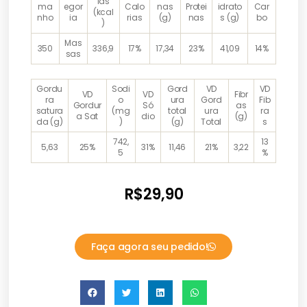
ias
ma
egor
Calo
nas
Protei
idrato
Car
(kcal
nho
ia
rias
(g)
nas
s (g)
bo
)
Mas
350
336,9
17%
17,34
23%
41,09
14%
sas
Gordu
Sodi
Gord
VD
VD
VD
VD
Fibr
ra
o
ura
Gord
Fib
Gordur
Só
as
satura
(mg
total
ura
ra
a Sat
dio
(g)
da (g)
)
(g)
Total
s
742,
13
5,63
25%
31%
11,46
21%
3,22
5
%
R$
29,90
Faça agora seu pedido!