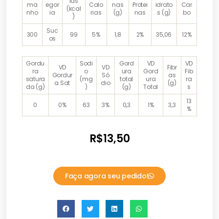
ias
ma
egor
Calo
nas
Protei
idrato
Car
(kcal
nho
ia
rias
(g)
nas
s (g)
bo
)
Suc
300
99
5%
1,8
2%
35,06
12%
os
Gordu
Sodi
Gord
VD
VD
VD
VD
Fibr
ra
o
ura
Gord
Fib
Gordur
Só
as
satura
(mg
total
ura
ra
a Sat
dio
(g)
da (g)
)
(g)
Total
s
13
0
0%
63
3%
0,3
1%
3,3
%
R$
13,50
Faça agora seu pedido!