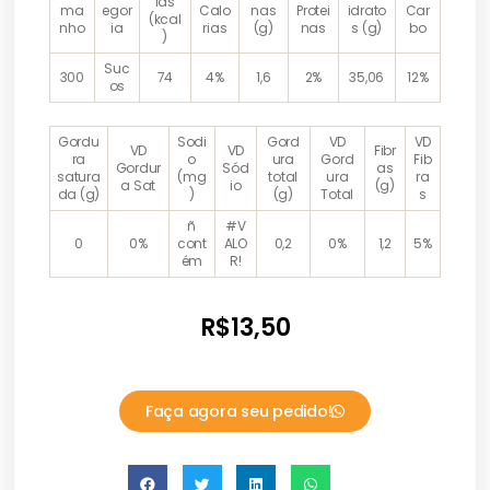
ias
ma
egor
Calo
nas
Protei
idrato
Car
(kcal
nho
ia
rias
(g)
nas
s (g)
bo
)
Suc
300
74
4%
1,6
2%
35,06
12%
os
Gordu
Sodi
Gord
VD
VD
VD
VD
Fibr
ra
o
ura
Gord
Fib
Gordur
Sód
as
satura
(mg
total
ura
ra
a Sat
io
(g)
da (g)
)
(g)
Total
s
ñ
#V
0
0%
cont
ALO
0,2
0%
1,2
5%
ém
R!
R$
13,50
Faça agora seu pedido!